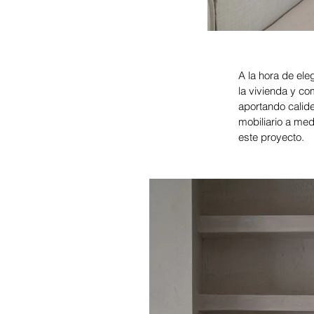
A la hora de ele
la vivienda y co
aportando calide
mobiliario a me
este proyecto.