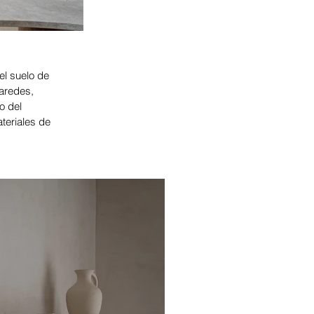
el suelo de
paredes,
o del
teriales de