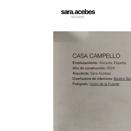
CASA CAMPELLO
Alicante, España
Emplazamiento:
2024
Año de construcción:
Sara Acebes
Arquitecta:
Beatriz Sai
Diseñadora de interiores:
Víctor de la Fuente
Fotógrafo: